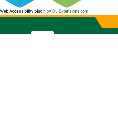
Web Accessibility plugin
by DJ-Extensions.com
Actas de Se
Gobierno Autónomo Descentraliz
Inicio
La Municipalidad
Concejo Muni