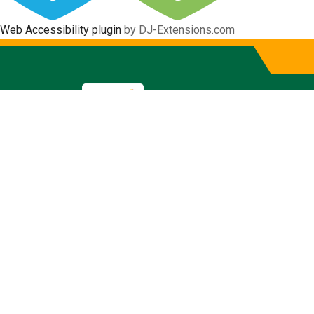
Web Accessibility plugin
by DJ-Extensions.com
Informativo
Gobierno Autónomo Descentraliz
Inicio
La Municipalidad
La Alcaldía