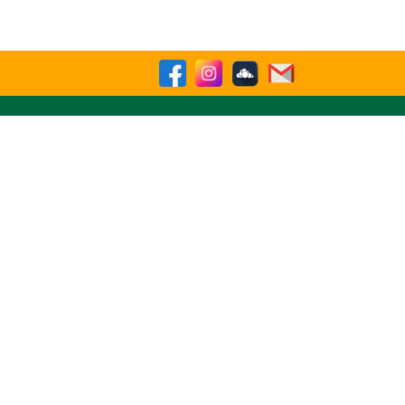
sparencia
Contactenos
Buscar
a Nro.10636