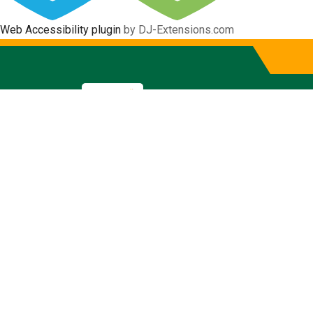
Web Accessibility plugin
by DJ-Extensions.com
Informativo
Gobierno Autónomo Descentraliz
Inicio
La Municipalidad
La Alcaldía