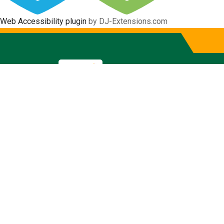
Web Accessibility plugin
by DJ-Extensions.com
Informativo
Gobierno Autónomo Descentraliz
Inicio
La Municipalidad
La Alcaldía